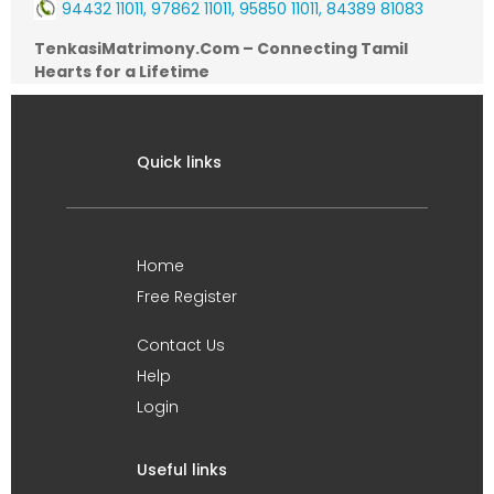
94432 11011, 97862 11011, 95850 11011, 84389 81083
TenkasiMatrimony.Com – Connecting Tamil
Hearts for a Lifetime
Quick links
Home
Free Register
Contact Us
Help
Login
Useful links