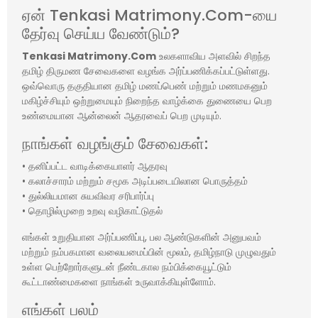
ஏன் Tenkasi Matrimony.Com-யை
தேர்வு செய்ய வேண்டும்?
Tenkasi Matrimony.Com
உலகளாவிய அளவில் சிறந்த
தமிழ் திருமண சேவைகளை வழங்க அர்ப்பணிக்கப்பட்டுள்ளது.
ஒவ்வொரு தகுதியான தமிழ் மணப்பெண் மற்றும் மணமகனும்
மகிழ்ச்சியும் ஒற்றுமையும் நிறைந்த வாழ்க்கை துணையை பெற
உண்மையான ஆன்லைன் ஆதரவைப் பெற முடியும்.
நாங்கள் வழங்கும் சேவைகள்:
• தனிப்பட்ட வாடிக்கையாளர் ஆதரவு
• கலாச்சாரம் மற்றும் சமூக அடிப்படையிலான பொருத்தம்
• துல்லியமான சுயவிவர சரிபார்ப்பு
• தொழில்முறை உறவு வழிகாட்டுதல்
எங்கள் உறுதியான அர்ப்பணிப்பு, பல ஆண்டுகளின் அனுபவம்
மற்றும் நம்பகமான வலையமைப்பின் மூலம், தமிழ்நாடு முழுவதும்
உள்ள பெற்றோர்களுடன் நீண்டகால நம்பிக்கையூட்டும்
கூட்டாண்மைகளை நாங்கள் உருவாக்கியுள்ளோம்.
எங்கள் பலம்