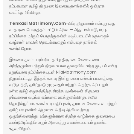
நம்பகமான தமிழ் திருமண இணையதளங்களில் ஒன்றாக
வளர்ந்து நிற்கிறது.
Tenkasi Matrimony.Com
-யில், திருமணம் என்பது ஒரு
சாதாரண பொருத்தம் மட்டும் அல்ல — அது பண்பாடு, மரபு,
நம்பிக்கை மற்றும் பொருந்துதலின் அடிப்படையில் உருவாகும்
வாழ்நாள் உறவின் தொடக்கமாகும் என்பதை நாங்கள்
உணர்கிறோம்.
இணையதளம் பாரம்பரிய தமிழ் திருமண சேவைகளை
அர்த்தமுள்ள மற்றும் திறமையான முறையில் மாற்ற முடியும் என்ற
உறுதியான நம்பிக்கையுடன் NilaMatrimony.com
நிறுவப்பட்டது. இந்தக் கனவு இன்று வரை எங்கள் பயணத்தை
வழிநடத்தி, தமிழ்நாடு முழுவதும் மற்றும் அதற்கு அப்பாலும்
உள்ள தமிழ் சமூகத்திற்கு சிறந்த ஆன்லைன் திருமண
தீர்வுகளை வழங்க எங்களை ஊக்குவிக்கிறது. நவீன
தொழில்நுட்பம், கலாச்சார மதிப்புகள், தரமான சேவைகள் மற்றும்
தமிழ் மரபுகளின் ஆழமான அறிவு ஆகியவற்றை
ஒருங்கிணைத்து, உங்களுக்கான சிறந்த வாழ்க்கை துணையை
கண்டுபிடிப்பதில் வரும் அனைத்து சவால்களையும் தாண்ட
உதவுகிறோம்.