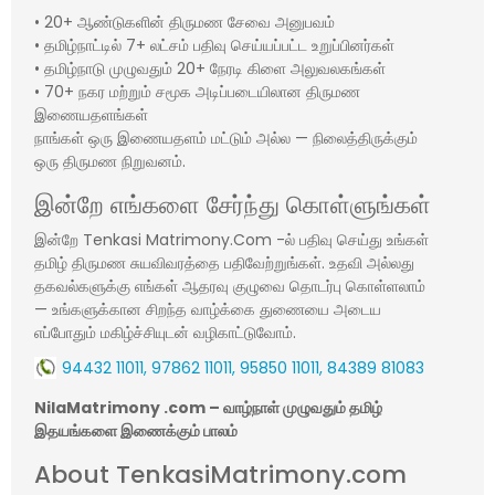
• 20+ ஆண்டுகளின் திருமண சேவை அனுபவம்
• தமிழ்நாட்டில் 7+ லட்சம் பதிவு செய்யப்பட்ட உறுப்பினர்கள்
• தமிழ்நாடு முழுவதும் 20+ நேரடி கிளை அலுவலகங்கள்
• 70+ நகர மற்றும் சமூக அடிப்படையிலான திருமண
இணையதளங்கள்
நாங்கள் ஒரு இணையதளம் மட்டும் அல்ல — நிலைத்திருக்கும்
ஒரு திருமண நிறுவனம்.
இன்றே எங்களை சேர்ந்து கொள்ளுங்கள்
இன்றே Tenkasi Matrimony.Com -ல் பதிவு செய்து உங்கள்
தமிழ் திருமண சுயவிவரத்தை பதிவேற்றுங்கள். உதவி அல்லது
தகவல்களுக்கு எங்கள் ஆதரவு குழுவை தொடர்பு கொள்ளலாம்
— உங்களுக்கான சிறந்த வாழ்க்கை துணையை அடைய
எப்போதும் மகிழ்ச்சியுடன் வழிகாட்டுவோம்.
94432 11011, 97862 11011, 95850 11011, 84389 81083
NilaMatrimony .com – வாழ்நாள் முழுவதும் தமிழ்
இதயங்களை இணைக்கும் பாலம்
About TenkasiMatrimony.com