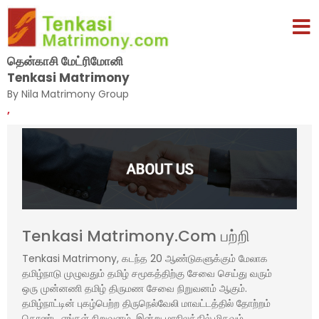
தென்காசி மேட்ரிமோனி
Tenkasi Matrimony
By Nila Matrimony Group
,
Tenkasi Matrimony.Com பற்றி
Tenkasi Matrimony, கடந்த 20 ஆண்டுகளுக்கும் மேலாக
தமிழ்நாடு முழுவதும் தமிழ் சமூகத்திற்கு சேவை செய்து வரும்
ஒரு முன்னணி தமிழ் திருமண சேவை நிறுவனம் ஆகும்.
தமிழ்நாட்டின் புகழ்பெற்ற திருநெல்வேலி மாவட்டத்தில் தோற்றம்
கொண்ட எங்கள் நிறுவனம், இன்று மாநிலத்தில் மிகவும்